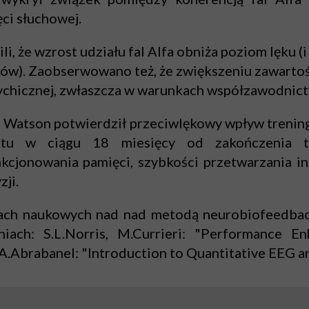
ci słuchowej.
li, że wzrost udziału fal Alfa obniża poziom lęku (
ęków). Zaobserwowano też, że zwiększeniu zawartoś
sychicznej, zwłaszcza w warunkach współzawodnic
 Watson potwierdził przeciwlękowy wpływ treningu
ektu w ciągu 18 miesięcy od zakończenia t
cjonowania pamięci, szybkości przetwarzania inf
ji.
niach naukowych nad nad metodą neurobiofeedba
iach: S.L.Norris, M.Currieri: "Performance E
A.Abrabanel: "
Introduction to Quantitative EEG 