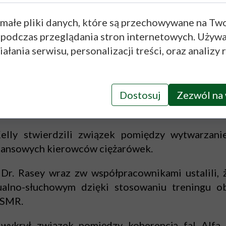
eniu. Trening taki może przeciwdziałać "wypaleni
 małe pliki danych, które są przechowywane na Tw
acownikami przeprowadzili w 2003 r. badania tren
 podczas przeglądania stron internetowych. Używ
 towarzyszyło zmniejszenie poziomu fal Teta or
ałania serwisu, personalizacji treści, oraz analizy 
znacząco poprawiał wyniki testów pamięci roboc
Dostosuj
Zezwól na 
 in. zauważyli, że monotonne zajęcia wiążą się ze
tość zmniejszał ilość błędów popełnianych przez o
lly stwierdzili związek pomiędzy wytwarzani
tansowych kierowców ciężarówek.
Dr. Rasey wraz zw współpracownikami ustalili, ż
ualno-słuchowym dzięki stosowaniu treningu obn
 SMR.
ykrył związek pomiędzy koherencją fal Alfa 