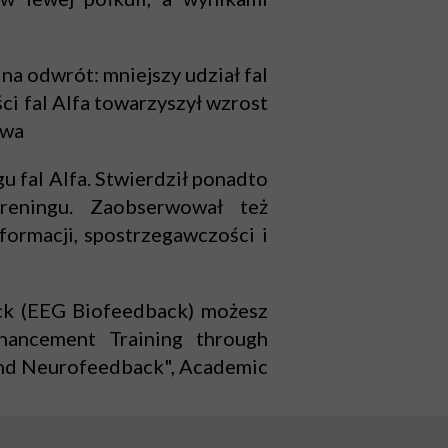
i na odwrót: mniejszy udział fal
ci fal Alfa towarzyszył wzrost
twa
 fal Alfa. Stwierdził ponadto
reningu. Zaobserwował też
ormacji, spostrzegawczości i
ck (EEG Biofeedback) możesz
nhancement Training through
and Neurofeedback
", Academic