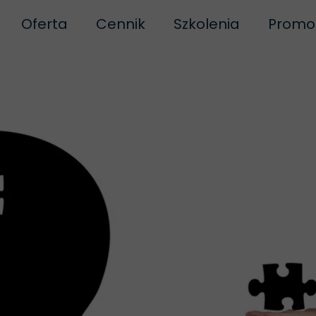
Oferta
Cennik
Szkolenia
Promo
ofeedback
IFS
Masaż Doty
turopatia
Biofeedback dla dzieci
Brazilian Toe Ma
Dni Ot
ka prywatności
Biofeedback dla młodzieży
Proste stawianie b
egulamin
Biofeedback dla dorosłych
Szkolenie P
amin szkoleń
Biofeedback dla firm
Szkolenie Good
Neuroregulacja po egzaminach- turnus li
Szkolenie z Łagodne
Oferta dla szkół
Linia Traum
Biofeedback dla sportowców