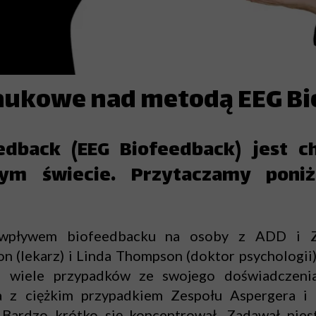
Biofeedback dla esportu
Access Bars
aukowe nad metodą EEG Bi
Masaż Dotyk Motyla
Łagodna Bio Energetyka
dback (EEG Biofeedback) jest c
Medytacje dla firm
ym świecie. Przytaczamy poniż
Healy
wpływem biofeedbacku na osoby z ADD i Ze
 (lekarz) i Linda Thompson (doktor psychologii)
i wiele przypadków ze swojego doświadczenia
a z ciężkim przypadkiem Zespołu Aspergera i 
Bardzo krótko się koncentrował. Zadawał niest