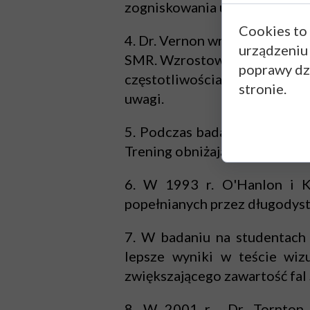
zogniskowania uwagi na otocz
Cookies to
4. Dr. Vernon wraz ze współpr
urządzeniu
SMR. Wzrostowi ich amplitudy
poprawy dzi
częstotliwościach. Trening 
stronie.
uwagi.
5. Podczas badań Dr. Beatty i
Trening obniżający ich zawar
6. W 1993 r. O'Hanlon i Ke
popełnianych przez długodys
7. W badaniu na studentach 
lepsze wyniki w teście wiz
zwiększającego zawartość fal
8. W 2001 r. Dr. Tornton w