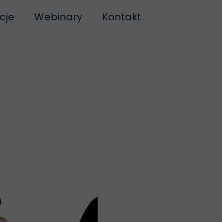
cje
Webinary
Kontakt
k Motyla
Blog
ssage Balance
warte GBE
aniek ogniowych
olarity
 Beginnings
piec
j Bio-Energetyki
y Życia