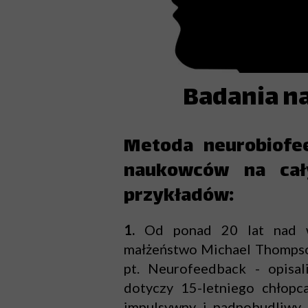
Badania n
Metoda neurobiofee
naukowców na cał
przykładów:
1.
Od ponad 20 lat nad 
małżeństwo Michael Thompson
pt. Neurofeedback - opisal
dotyczy 15-letniego chłopc
impulsywny i nadpobudliwy. 