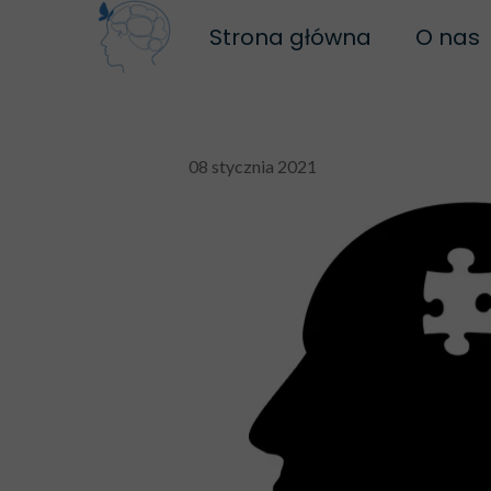
Strona główna
O nas
Bi
Na
08 stycznia 2021
Polity
R
Regul