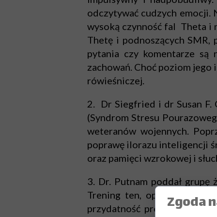
odczytywać cudzych emocji. 
wysoką czynność fal Theta i 
Thetę i podnoszących SMR, po
pytania czy komentarze są 
zachowań. Choć poziom jego int
rówieśniczej.
2. Dr Siegfried i dr Susan
(Syndrom Stresu Pourazowego).
weteranów wojennych. Poprz
poprawę ilorazu inteligencji 
oraz pamięci wzrokowej i słuc
3. Dr. Putnam poddał grupę 
Trening ten, oprócz zwiększ
Zgoda na
przydatność profilaktyczną