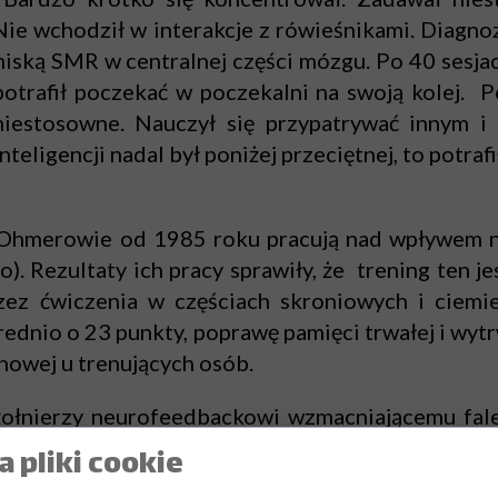
Nie wchodził w interakcje z rówieśnikami. Diagn
niską SMR w centralnej części mózgu. Po 40 sesja
trafił poczekać w poczekalni na swoją kolej. Po
niestosowne. Nauczył się przypatrywać innym 
eligencji nadal był poniżej przeciętnej, to potraf
 F. Ohmerowie od 1985 roku pracują nad wpływem
 Rezultaty ich pracy sprawiły, że trening ten je
ez ćwiczenia w częściach skroniowych i ciemi
średnio o 23 punkty, poprawę pamięci trwałej i w
howej u trenujących osób.
żołnierzy neurofeedbackowi wzmacniającemu fale
enia amplitudy fal Alfa, powodował osłabienie f
 pliki cookie
 przed zadaniami wykonywanymi pod dużą presją,