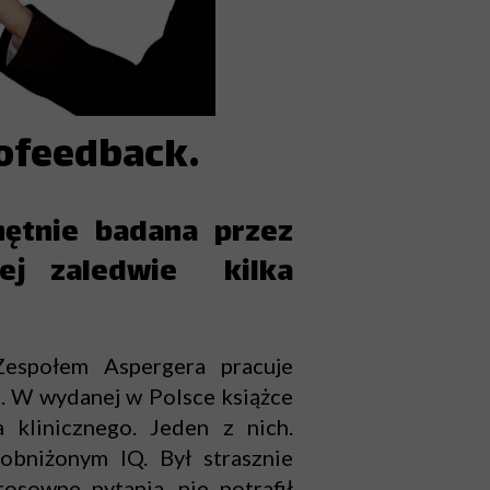
ofeedback.
hętnie badana przez
ej zaledwie kilka
społem Aspergera pracuje
. W wydanej w Polsce książce
 klinicznego. Jeden z nich.
obniżonym IQ. Był strasznie
osowne pytania, nie potrafił