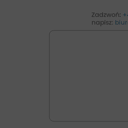
Zadzwoń
:
+
napisz:
biur