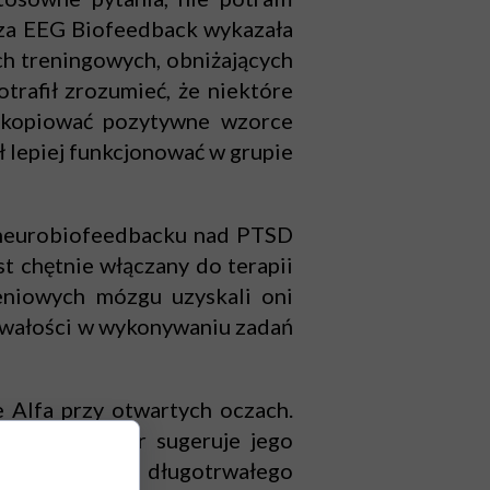
oza EEG Biofeedback wykazała
ch treningowych, obniżających
trafił zrozumieć, że niektóre
i kopiować pozytywne wzorce
ił lepiej funkcjonować w grupie
 neurobiofeedbacku nad PTSD
st chętnie włączany do terapii
eniowych mózgu uzyskali oni
ytrwałości w wykonywaniu zadań
 Alfa przy otwartych oczach.
al Teta. Autor sugeruje jego
 wymagającymi długotrwałego