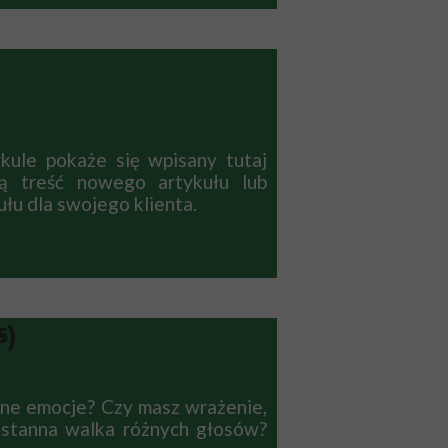
ule pokaże się wpisany tutaj
ną treść nowego artykułu lub
łu dla swojego klienta.
S)
zne emocje? Czy masz wrażenie,
ustanna walka różnych głosów?