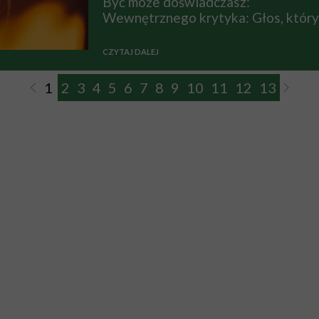
Być może doświadczasz:
Wewnętrznego krytyka: Głos, który
CZYTAJ DALEJ
1
2
3
4
5
6
7
8
9
10
11
12
13