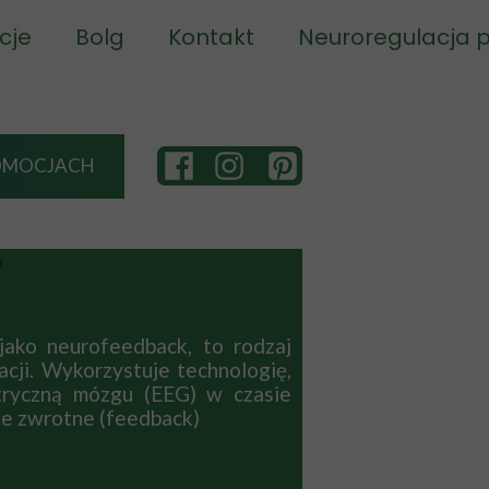
cje
cje
Bolg
Webinary
Kontakt
Kontakt
Neuroregulacja p
k Motyla
k Motyla
Blog
Blog
ssage Balance
ssage Balance
warte GBE
warte GBE
PROMOCJACH
aniek ogniowych
aniek ogniowych
olarity
olarity
?
 Beginnings
 Beginnings
jako neurofeedback, to rodzaj
piec
j Bio-Energetyki
j Bio-Energetyki
acji. Wykorzystuje technologię,
tryczną mózgu (EEG) w czasie
y Życia
y Życia
je zwrotne (feedback)