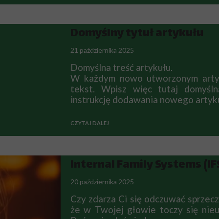
Access Bars
Biofeedback dla esportu
Domyślny tytuł artykułu
Masaż Dotyk Motyla
Access Bars
21 października 2025
Łagodna Bio Energetyka
Masaż Dotyk Motyla
Domyślna treść artykułu.
W każdym nowo utworzonym artyk
Medytacje dla firm
Łagodna Bio Energetyka
tekst. Wpisz więc tutaj domyśl
instrukcję dodawania nowego artyku
BIOFEEDBACK
Healy
Medytacje dla firm
CZYTAJ DALEJ
Healy
Internal Family Systems (IF
20 października 2025
Czy zdarza Ci się odczuwać sprzec
że w Twojej głowie toczy się nie