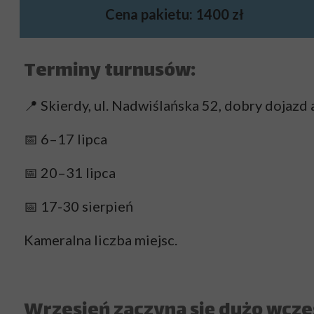
Cena pakietu:
1400 zł
Terminy turnusów:
📍 Skierdy, ul. Nadwiślańska 52, dobry dojaz
📅 6–17 lipca
📅 20–31 lipca
📅 17-30 sierpień
Kameralna liczba miejsc.
Wrzesień zaczyna się dużo wcze