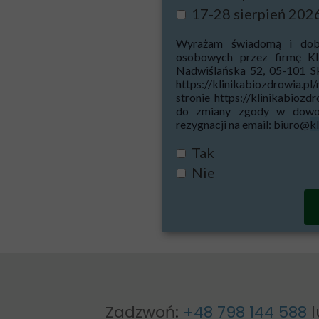
17-28 sierpień 2026
Wyrażam świadomą i dobr
osobowych przez firmę Kli
Nadwiślańska 52, 05-101 S
https://klinikabiozdrowia.
stronie https://klinikabioz
do zmiany zgody w dowol
rezygnacji na email: biuro@
k
Tak
Nie
Zadzwoń
:
+48 798 144 588