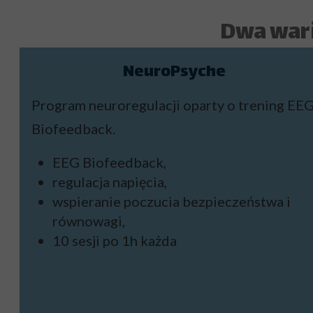
Dwa war
NeuroPsyche
Program neuroregulacji oparty o trening EE
Biofeedback.
EEG Biofeedback,
regulacja napięcia,
wspieranie poczucia bezpieczeństwa i
równowagi,
10 sesji po 1h każda