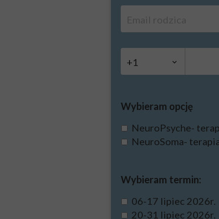
Wybieram opcję
NeuroPsyche- terap
NeuroSoma- terapia 
Wybieram termin:
06-17 lipiec 2026r.
20-31 lipiec 2026r.