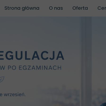
Strona główna
O nas
Oferta
Cen
Biofeedback
Naturopatia
Bi
Polityka prywatności
Biof
Regulamin
Biof
Regulamin szkoleń
B
Neuroregulacj
Biofe