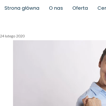
Strona główna
O nas
Oferta
Cen
Biofeedback
Naturopatia
Bi
24 lutego 2020
Polityka prywatności
Biof
Regulamin
Biof
Regulamin szkoleń
B
Neuroregulacj
Biofe