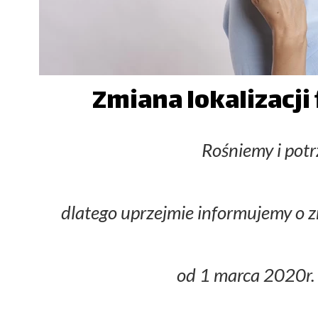
Bio
Zmiana lokaliza
M
Łag
Rośniemy i potr
dlatego uprzejmie informujemy o z
od 1 marca 2020r.