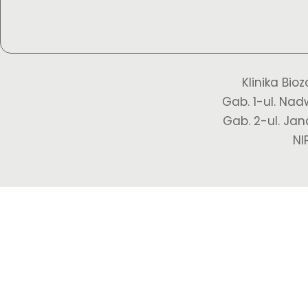
Bio
Klinika Bio
M
Gab. 1-ul. Nad
Łag
Gab. 2-ul. Jan
NI