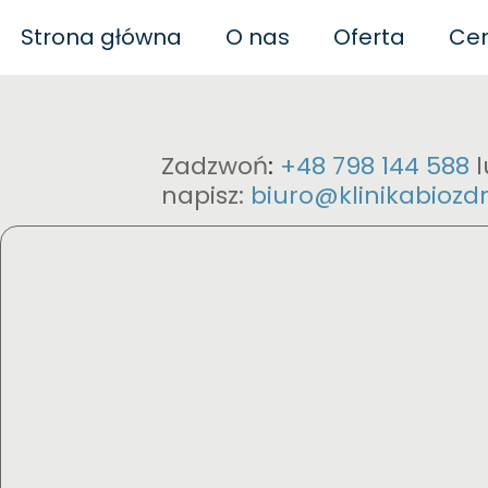
Strona główna
O nas
Oferta
Cen
Biofeedback
Naturopatia
Bi
Zadzwoń
:
+48 798 144 588
napisz:
biuro@klinikabiozdr
Polityka prywatności
Biof
Regulamin
Biof
Regulamin szkoleń
B
Neuroregulacj
Biofe