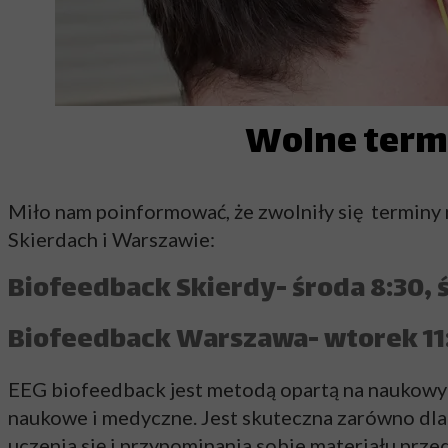
Bio
Wolne term
M
Łag
Miło nam poinformować, że zwolniły się terminy
Skierdach i Warszawie:
Biofeedback Skierdy- środa 8:30, ś
Biofeedback Warszawa- wtorek 11:
EEG biofeedback jest metodą opartą na naukowy
naukowe i medyczne. Jest skuteczna zarówno dla 
uczenia się i przypominania sobie materiału prz