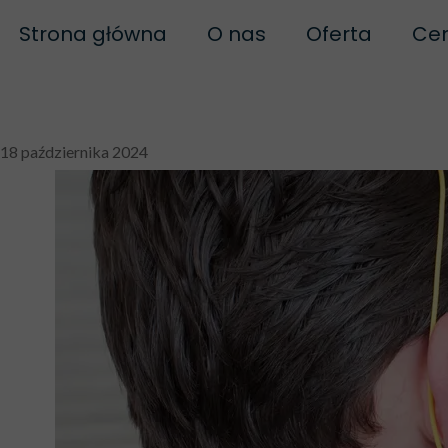
Strona główna
O nas
Oferta
Cen
Biofeedback
Naturopatia
Bi
18 października 2024
Polityka prywatności
Biof
Regulamin
Biof
Regulamin szkoleń
B
Neuroregulacj
Biofe