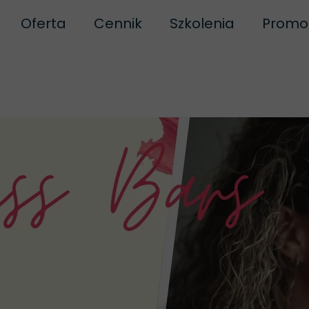
Oferta
Cennik
Szkolenia
Promo
ofeedback
IFS
Masaż Doty
turopatia
Biofeedback dla dzieci
Brazilian Toe Ma
Dni Ot
ka prywatności
Biofeedback dla młodzieży
Proste stawianie b
egulamin
Biofeedback dla dorosłych
Szkolenie P
amin szkoleń
Biofeedback dla firm
Szkolenie Good
Neuroregulacja po egzaminach- turnus li
Szkolenie z Łagodne
Oferta dla szkół
Linia Traum
Biofeedback dla sportowców