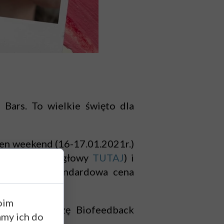
Bars. To wielkie święto dla
 ten weekend (16-17.01.2021r.)
ycznym masażu głowy
TUTAJ
) i
e GRATIS (standardowa cena
oim
ars i diagnozę Biofeedback
amy ich do