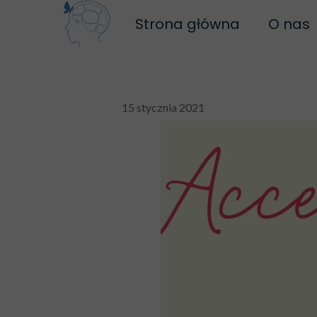
Strona główna
O nas
Bi
Na
15 stycznia 2021
Polity
R
Regul