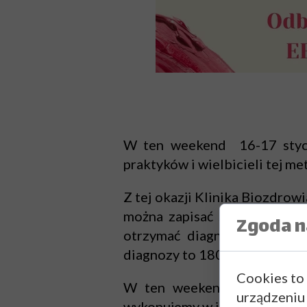
W ten weekend 16-17 styczn
praktyków i wielbicieli tej me
Z tej okazji Klinika Biozdrow
można zapisać się na 1,5 go
Zgoda na
otrzymać diagnozę EEG bio
diagnozy to 180 zł). Więcej 
Cookies to
W ten weekend przyjmujemy
urządzeniu
wykonujemy w inny ustalonym 