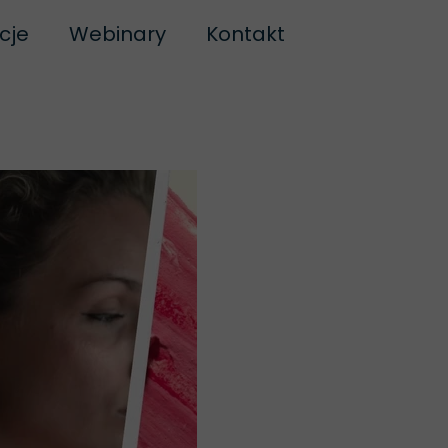
cje
Webinary
Kontakt
k Motyla
Blog
ssage Balance
warte GBE
aniek ogniowych
olarity
 Beginnings
piec
j Bio-Energetyki
y Życia