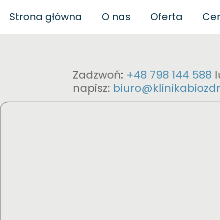
Strona główna
O nas
Oferta
Cen
Biofeedback
Naturopatia
Bi
Zadzwoń
:
+48 798 144 588
napisz:
biuro@klinikabiozdr
Polityka prywatności
Biof
Regulamin
Biof
Regulamin szkoleń
B
Neuroregulacj
Biofe