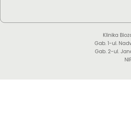
Bio
Klinika Bio
M
Gab. 1-ul. Nad
Łag
Gab. 2-ul. Jan
NI