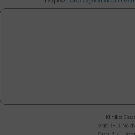
napisz:
biuro@klinikabiozdr
Klinika Bio
Gab. 1-ul. Nad
Gab. 2-ul. Jan