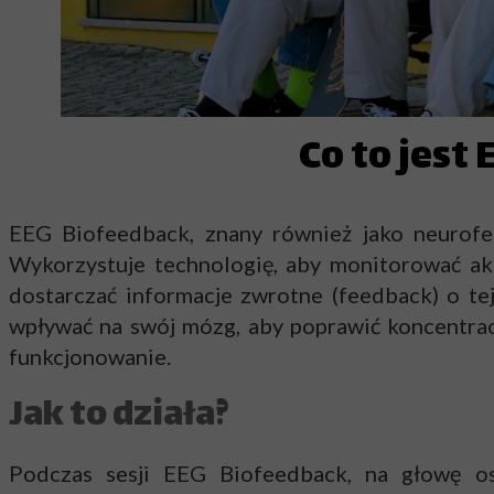
Bio
Co to jest
M
Łag
EEG Biofeedback, znany również jako neurofee
Wykorzystuje technologię, aby monitorować ak
dostarczać informacje zwrotne (feedback) o tej
wpływać na swój mózg, aby poprawić koncentrac
funkcjonowanie.
Jak to działa?
Podczas sesji EEG Biofeedback, na głowę os