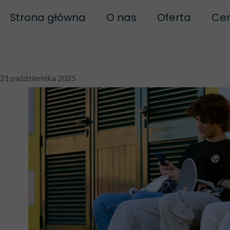
Strona główna
O nas
Oferta
Cen
Biofeedback
Naturopatia
Bi
21 października 2025
Polityka prywatności
Biof
Regulamin
Biof
Regulamin szkoleń
B
Neuroregulacj
Biofe