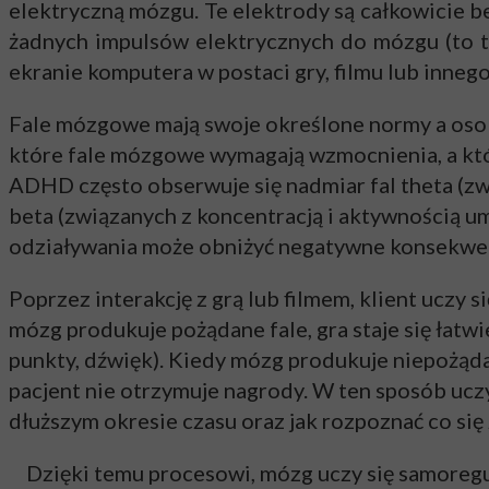
elektryczną mózgu. Te elektrody są całkowicie be
żadnych impulsów elektrycznych do mózgu (to t
ekranie komputera w postaci gry, filmu lub inne
Fale mózgowe mają swoje określone normy a osoba
które fale mózgowe wymagają wzmocnienia, a któ
ADHD często obserwuje się nadmiar fal theta (zwi
beta (związanych z koncentracją i aktywnością 
odziaływania może obniżyć negatywne konsekw
Poprzez interakcję z grą lub filmem, klient uczy
mózg produkuje pożądane fale, gra staje się łatwie
punkty, dźwięk). Kiedy mózg produkuje niepożądane 
pacjent nie otrzymuje nagrody. W ten sposób uczy
dłuższym okresie czasu oraz jak rozpoznać co się 
Dzięki temu procesowi, mózg uczy się samoregul